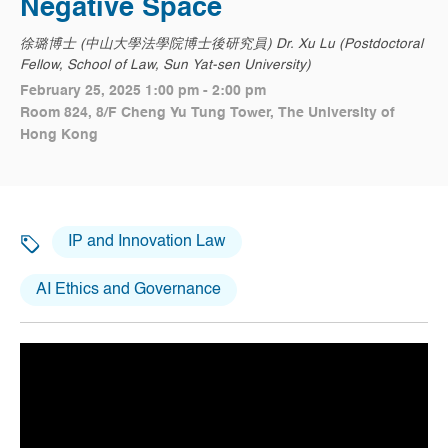
Negative Space
徐璐博士 (中山大學法學院博士後研究員) Dr. Xu Lu (Postdoctoral
Fellow, School of Law, Sun Yat-sen University)
February 25, 2025 1:00 pm - 2:00 pm
Room 824, 8/F Cheng Yu Tung Tower, The University of
Hong Kong
IP and Innovation Law
AI Ethics and Governance