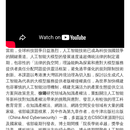
當前，全球科技競爭日益激烈，人工智能技術已成為科技強國競爭
的關鍵賽道。人工智能大模型的發展速度遠超傳統法律的制定週
期，包容性的「法律的負空間」理論能夠為探索和應對大模型服務
提供者責任分配問題提供靈活框架，避免過早僵化的規則限制技術
創新。本課題以粵港澳⼤灣區跨境治理為切⼊點，探討以生成式人
工智能為代表的大模型服務提供者版權侵權責任，為世界加快構建
包容審慎的人工智能治理機制，構建充滿活力的產業生態提供立法
方案與政策意見。
徐璐
研究領域為知識產權法，重點關注人工智能
等新科技對知識產權法帶來的挑戰與應對。發言人有較強的理工科
教育背景，在知識產權法、網路法、網路空間安全領域有大量的國
家級、省部級課題積累，其中作為第九章作者，在牛津出版社出版
《China And Cybersecurity》一書，多篇論⽂在CSSCI來源期刊以
及國家級、省部級期刊發表。博士期間獲「院長學術卓越」獎學金