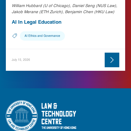
William Hubbard (U of Chicago), Daniel Seng (NUS Law),
Jakob Merane (ETH Zurich), Benjamin Chen (HKU Law)
AI In Legal Education
AI Ethics and Governance
July 15, 2026