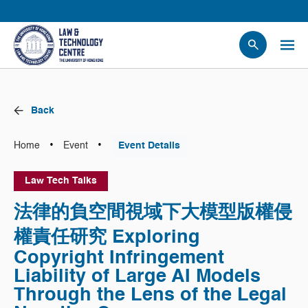
People
Events
Back
News
Research
•
•
Home
Event
Event Details
Opportunities
Law Tech Talks
Projects
Contact Us
法律的負空間視域下大模型版權侵
權責任研究 Exploring
Copyright Infringement
Liability of Large AI Models
Through the Lens of the Legal