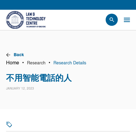
People
Events
News
Back
Research
Home
•
•
Research
Research Details
Opportunities
不用智能電話的人
Projects
JANUARY 12, 2023
Contact Us