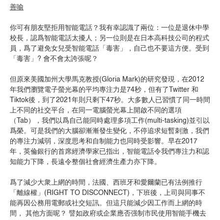
善喻
你可有朋友堅拒用智能電話？我有幸認識了兩位：一位是退休中學
校長，認爲智能電話太擾人；另一位則是在日本高科技公司的程式
員，爲了避免女兒受智能電話「毒害」，自己也不要這方便。受到
「毒害」? 會不會太誇張呢？
但原來美國加州大學馬克教授(Gloria Mark)的研究發現，在2012
年我們瀏覽電子螢光幕的平均專注力是74秒，但有了Twitter 和
Tiktok後，到了2021年則只剩下47秒。大多數人已習慣了同一時間
上不同的社交平台，在同一電腦螢光幕上開啟不同的選項
（Tab），我們以爲自己能同時處理多項工作(multi-tasking)並引以
爲榮。可是我們的大腦卻漸漸發生變化，不停追求短暫刺激，我們
的專注力減弱，深度思考和自制能力也同時受影響。早在2017
年，英倫銀行的首席經濟學家已指出，智能電話令我們專注力和認
知能力下降，長遠令整個社會經濟生產力亦下降。
爲了減少大衆上網的時間，法國、西班牙和愛爾蘭已有法例推行
「離線權」(RIGHT TO DISCONNECT)，下班後，上司與同事不
能再因公務用電郵或社交短訊。但這只能減少因工作而上網的時
間， 其他方面呢？ 譬如政府或企業應否强制市民使用智能手機去