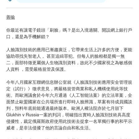
善喻
你最近有讓電子鏡頭「刷臉」嗎？是出入境過關、開設網上銀行戶
口，還是為手機解鎖？
人臉識別技術的應用已漸趨廣泛，它帶來生活上許多的方便，更能
協助尋找失智老人， 甚至追緝罪犯。但每人的臉相都是獨一無
二，面部特徵更屬個人生物識別資料，故此不少國家視之為敏感個
人資料 ，需受嚴格規管及保護。
今年八月國家互聯網信息辦公室就《人臉識別技術應用安全管理規
定（試行）》徵求意見，將嚴格規管商業和私人機構使用此等技
術。而歐洲議會於今年六月通過《人工智能法案》的立法草案，全
面禁止歐盟國家在公共場所進行即時人臉辨識，草案有待成員國談
判，預料年底前能通過最終版本。歐洲人權法院亦於七月頒下
Glukhin v Russia一案的判詞，明確指出實時人臉識別技術具高度
侵擾性，裁定俄羅斯政府使用此技術去捉拿一名單獨行事的和平示
威者，是非法侵擾了他的言論自由和私生活。