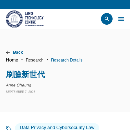
People
Events
News
Back
Research
Home
•
•
Research
Research Details
Opportunities
刷臉新世代
Projects
Anne Cheung
Contact Us
SEPTEMBER 7, 2023
Data Privacy and Cybersecurity Law