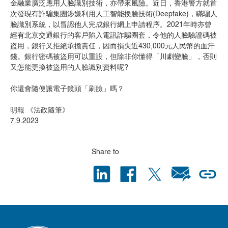
金融業廣泛應用人臉識別技術，亦帶來風險。近日，香港警方就首
次發現有詐騙集團涉嫌利用人工智能換臉技術(Deepfake)，瞞騙人
臉識別系統，以冒認他人完成銀行網上申請程序。2021年時亦曾
經有北京交通銀行的客戶陷入電訊詐騙圈套，令他的人臉驗證碼被
盗用，銀行又拒絕承擔責任，因而損失近430,000元人民幣的血汗
錢。銀行密碼被盜用可以重設，但除非你懂得「川劇變臉」，否則
又怎能更換被盜用的人臉識別資料呢?
你還會隨便讓電子鏡頭「刷臉」嗎？
明報 《法政隨筆》
7.9.2023
Share to