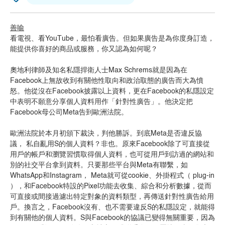
善喻
看電視、看YouTube，最怕看廣告。但如果廣告是為你度身訂造，
能提供你喜好的商品或服務，你又認為如何呢？
奧地利律師及知名私隱捍衛人士Max Schrems就是因為在
Facebook上無故收到有關他性取向和政治取態的廣告而大為憤
怒。他從沒在Facebook披露以上資料，更在Facebook的私隱設定
中表明不願意分享個人資料用作「針對性廣告」。他決定把
Facebook母公司Meta告到歐洲法院。
歐洲法院於本月初頒下裁決，判他勝訴。到底Meta是否違反協
議， 私自亂用S的個人資料？非也。原來Facebook除了可直接從
用戶的帳戶和瀏覽習慣取得個人資料，也可從用戶到訪過的網站和
別的社交平台拿到資料。只要那些平台與Meta有聯繫，如
WhatsApp和Instagram， Meta就可從cookie、外掛程式（ plug-in
），和Facebook特設的Pixel功能去收集、綜合和分析數據，從而
可直接或間接過濾出特定對象的資料類型，再傳送針對性廣告給用
戶。換言之，Facebook沒有、也不需要違反S的私隱設定，就能得
到有關他的個人資料。S與Facebook的協議已變得無關重要，因為