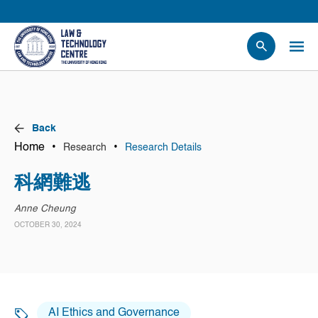
People
Events
News
Back
Research
Home
•
•
Research
Research Details
Opportunities
科網難逃
Projects
Anne Cheung
Contact Us
OCTOBER 30, 2024
AI Ethics and Governance