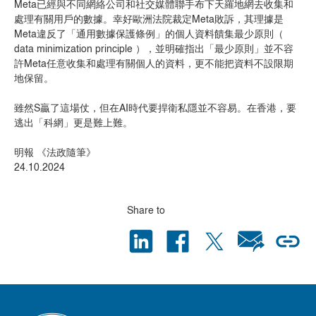
Meta已經與不同網絡公司和社交媒體聯手布下天羅地網去收集和
處理有關用戶的數據。幸好歐洲法院裁定Meta敗訴，其理據是
Meta違反了「通用數據保護條例」的個人資料饋集最少原則（
data minimization principle ），並明確指出「最少原則」並不容
許Meta任意收集和處理有關個人的資料，更不能把資料不設限期
地保留。
雖然S贏了這場仗，但在AI時代要捍衛私隱並不容易。在香港，要
逃出「科網」更是難上難。
明報 《法政隨筆》
24.10.2024
Share to