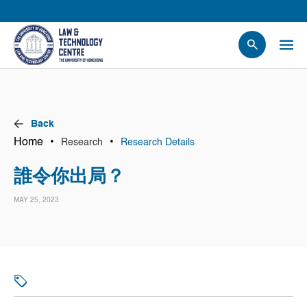
People
Events
News
Back
Research
Home
•
•
Research
Research Details
Opportunities
誰令你出局？
Projects
MAY 25, 2023
Contact Us