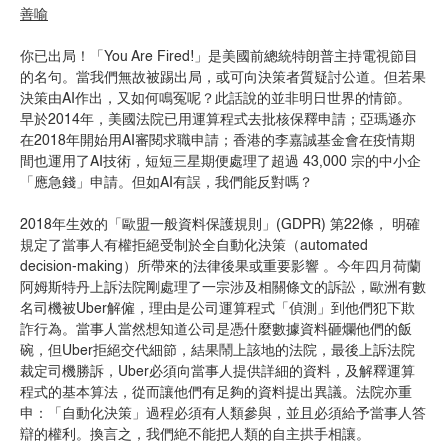
善喻
你已出局！「You Are Fired!」是美國前總統特朗普主持電視節目
的名句。當我們無故被踢出局，或可向決策者質疑討公道。但若果
決策由AI作出，又如何鳴冤呢？此話說的並非明日世界的情節。
早於2014年，美國法院已用運算程式去批核保釋申請；亞瑪遜亦
在2018年開始用AI審閱求職申請；香港的李嘉誠基金會在疫情期
間也運用了AI技術，短短三星期便處理了超過 43,000 宗的中小企
「應急錢」申請。但如AI有誤，我們能反對嗎？
2018年生效的「歐盟一般資料保護規則」(GDPR) 第22條， 明確
規定了當事人有權拒絕受制於全自動化決策（automated
decision-making）所帶來的法律後果或重要影響 。今年四月荷蘭
阿姆斯特丹上訴法院剛處理了一宗涉及相關條文的訴訟，歐洲有數
名司機被Uber解僱，理由是公司運算程式「偵測」到他們犯下欺
詐行為。當事人當然想知道公司是憑什麼數據資料砸爛他們的飯
碗，但Uber拒絕交代細節，結果鬧上該地的法院，最後上訴法院
裁定司機勝訴，Uber必須向當事人提供詳細的資料，及解釋運算
程式的基本算法，從而讓他們有足夠的資料提出異議。法院亦重
申：「自動化決策」過程必須有人類參與，並且必須給予當事人答
辯的權利。換言之，我們絶不能把人類的自主拱手相讓。