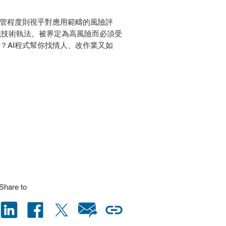
，監管程度則視乎對應用範疇的風險評
辨識技術執法。被界定為高風險而必須受
？AI程式幫你找情人、改作業又如
Share to