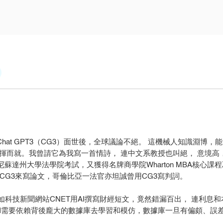
hat GPT3（CG3）面世後，全球議論不絕。 這機械人知識淵博
揮而就。我曾請它為我寫一首情詩， 連中文系教授也叫絕， 意境高，
蘇達州大學法學院考試，又獲得名牌商學院Wharton MBA核心
用CG3來寫論文，哥倫比亞一法官亦坦誠曾用CG3寫判詞。
如科技新聞網站CNET用AI撰寫財經短文，竟然錯漏百出， 連利息
 AI需要依賴背後龐大的數據庫去學習和模仿，數據庫一旦有偏頗、誤差