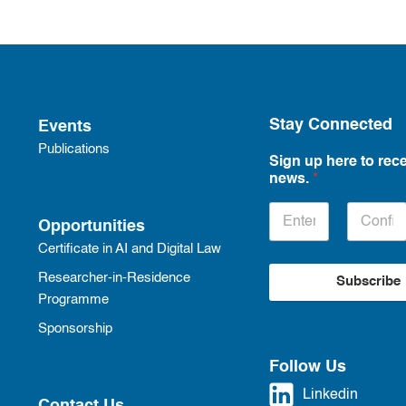
Stay Connected
Events
Publications
Sign up here to rece
news.
*
Opportunities
Certificate in AI and Digital Law
Researcher-in-Residence
Subscribe
Programme
Sponsorship
Follow Us
Linkedin