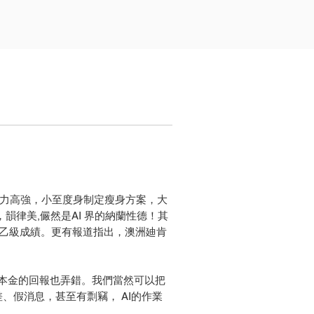
，能力高強，小至度身制定瘦身方案，大
韻律美,儼然是AI 界的納蘭性德！其
課程乙級成績。更有報道指出，澳洲廸肯
和本金的回報也弄錯。我們當然可以把
、假消息，甚至有剽竊， AI的作業