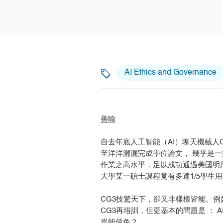
AI Ethics and Governance
善喻
自去年底人工智能（AI）聊天機械人C
至洋洋灑灑完成學位論文， 幾乎是一
作業之高水平，足以成功通過美國明尼
大學某一碩士課程竟有多達1/5學生
CG3技驚天下，卻又非樣樣皆能。例
CG3再培訓，但更基本的問題是 ：
豈能倖免？