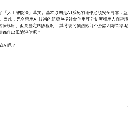
提出了「人工智能法」草案。基本原則是A I系統的運作必須安全可靠
， 因此，完全禁用AI 技術的範疇包括社會信用評分制度和用人面
醫療診斷。但要釐定風險程度， 其背後的價值觀能否放諸四海皆準呢
疇都作出風險評估呢？
管AI呢？