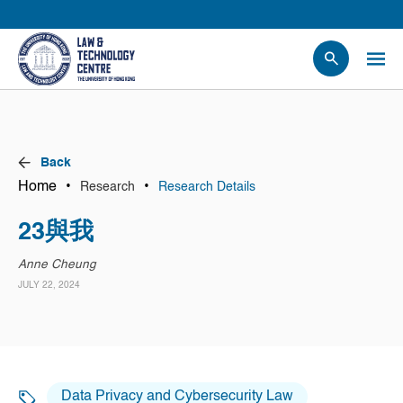
People
Events
News
Back
Research
Home
•
•
Research
Research Details
Opportunities
23與我
Projects
Anne Cheung
Contact Us
JULY 22, 2024
Data Privacy and Cybersecurity Law