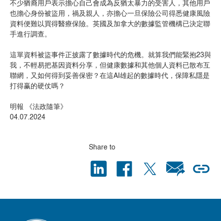
不少猶裔用戶表示擔心自己會成為反猶太暴力的受害人，其他用戶
也擔心身份被盜用，禍及親人，亦擔心一旦保險公司得悉健康風險
資料便難以買得醫療保險。英國及加拿大的數據監管機構已決定聯
手進行調查。
這單資料被盜事件正披露了數據時代的危機。就算我們能緊抱23與
我，不輕易把基因資料分享，但健康數據和其他個人資料已散布互
聯網，又如何得到妥善保密？在這AI雄起的數據時代，保障私隱是
打得赢的硬仗嗎？
明報 《法政隨筆》
04.07.2024
Share to