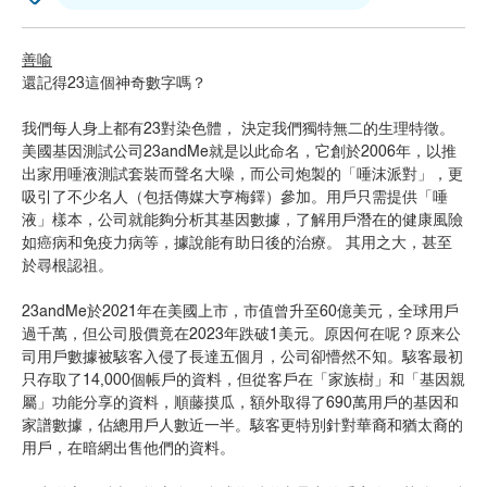
善喻
還記得23這個神奇數字嗎？
我們每人身上都有23對染色體， 決定我們獨特無二的生理特徵。
美國基因測試公司23andMe就是以此命名，它創於2006年，以推
出家用唾液測試套裝而聲名大噪，而公司炮製的「唾沫派對」，更
吸引了不少名人（包括傳媒大亨梅鐸）參加。用戶只需提供「唾
液」樣本，公司就能夠分析其基因數據，了解用戶潛在的健康風險
如癌病和免疫力病等，據說能有助日後的治療。 其用之大，甚至
於尋根認祖。
23andMe於2021年在美國上市，市值曾升至60億美元，全球用戶
過千萬，但公司股價竟在2023年跌破1美元。原因何在呢？原来公
司用戶數據被駭客入侵了長達五個月，公司卻懵然不知。駭客最初
只存取了14,000個帳戶的資料，但從客戶在「家族樹」和「基因親
屬」功能分享的資料，順藤摸瓜，額外取得了690萬用戶的基因和
家譜數據，佔總用戶人數近一半。駭客更特別針對華裔和猶太裔的
用戶，在暗網出售他們的資料。